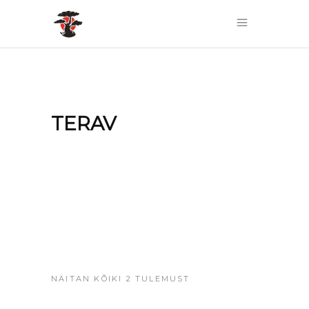
TERAV
NÄITAN KÕIKI 2 TULEMUST