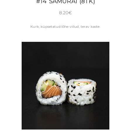
#14 SAMURAI (8TK)
8.20
€
Kurk, küpsetatud lõhe viilud, terav kaste.