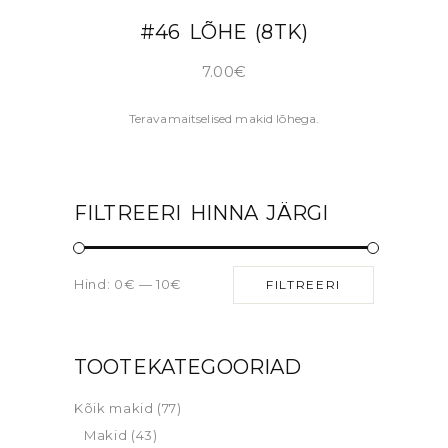
LISA KORVI
#46 LÕHE (8TK)
7.00
€
Teravamaitselised makid lõhega.
FILTREERI HINNA JÄRGI
Hind:
0€
—
10€
FILTREERI
TOOTEKATEGOORIAD
Kõik makid
(77)
Makid
(43)