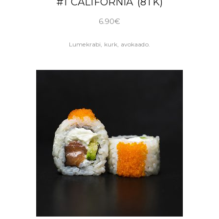
#1 CALIFORNIA (8TK)
6.90
€
Lumekrabi, kurk, avokaado.