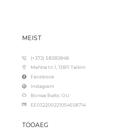
MEIST
(+372) 58282848
Mahtra tn 1, 13811 Tallinn
Facebook
Instagram
Bonsai Baltic OU
EE032200221054558714
TÖÖAEG