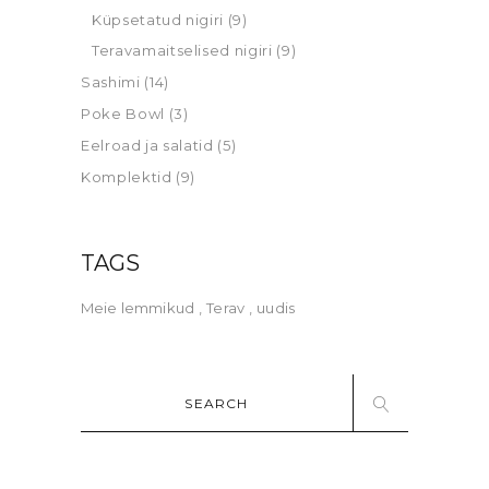
Küpsetatud nigiri
(9)
Teravamaitselised nigiri
(9)
Sashimi
(14)
Poke Bowl
(3)
Eelroad ja salatid
(5)
Komplektid
(9)
TAGS
Meie lemmikud
Terav
uudis
Search
for: