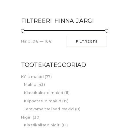
FILTREERI HINNA JÄRGI
Hind:
0€
—
10€
FILTREERI
TOOTEKATEGOORIAD
Kõik makid
(77)
Makid
(43)
Klassikalised makid
(11)
Küpsetatud makid
(15)
Teravamaitselised makid
(8)
Nigiri
(30)
Klassikalised nigiri
(12)