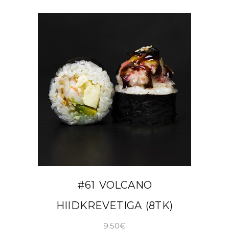
LISA KORVI
#61 VOLCANO
HIIDKREVETIGA (8TK)
9.50
€