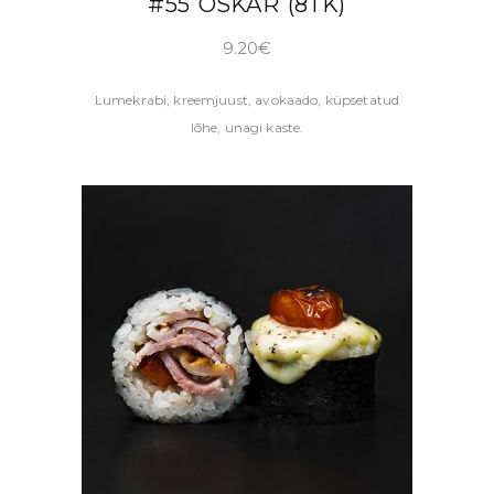
#55 OSKAR (8TK)
9.20
€
Lumekrabi, kreemjuust, avokaado, küpsetatud
lõhe, unagi kaste.