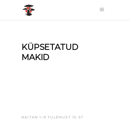
KÜPSETATUD
MAKID
NÄITAN 1–9 TULEMUST 15-ST