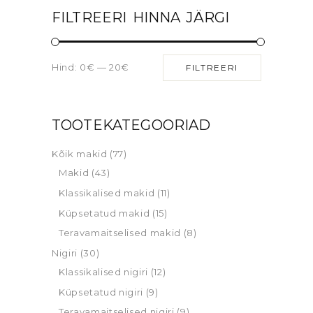
FILTREERI HINNA JÄRGI
Hind:
0€
—
20€
FILTREERI
TOOTEKATEGOORIAD
Kõik makid
(77)
Makid
(43)
Klassikalised makid
(11)
Küpsetatud makid
(15)
Teravamaitselised makid
(8)
Nigiri
(30)
Klassikalised nigiri
(12)
Küpsetatud nigiri
(9)
Teravamaitselised nigiri
(9)