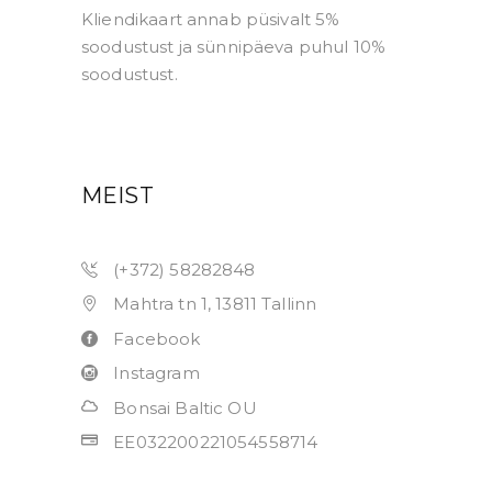
Kliendikaart annab püsivalt 5%
soodustust ja sünnipäeva puhul 10%
soodustust.
MEIST
(+372) 58282848
Mahtra tn 1, 13811 Tallinn
Facebook
Instagram
Bonsai Baltic OU
EE032200221054558714