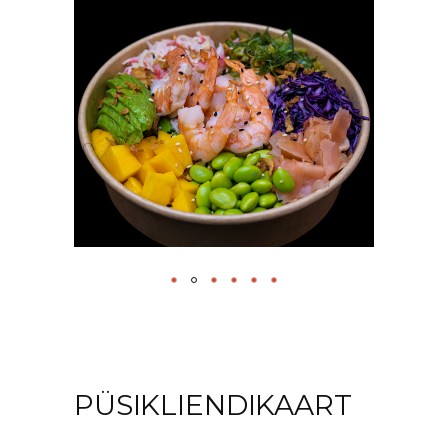
WL
#143 HIIDKREVETT POKE BOWL
12.50
€
LISA KORVI
PÜSIKLIENDIKAART