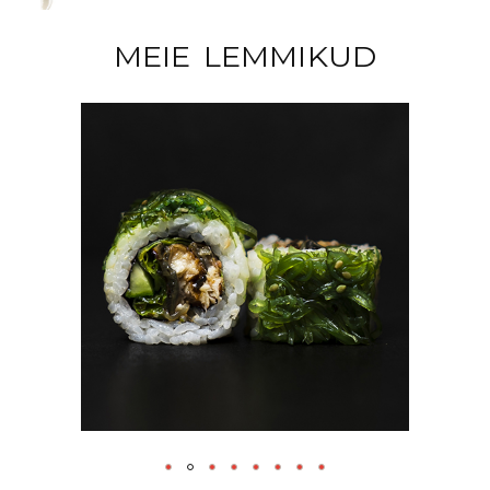
MEIE LEMMIKUD
#16 BONSAI (8TK)
9.20
€
LISA KORVI