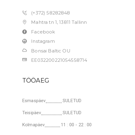
(+372) 58282848
Mahtra tn 1, 13811 Tallinn
Facebook
Instagram
Bonsai Baltic OU
EE032200221054558714
TÖÖAEG
Esmaspäev
SULETUD
Teisipäev
SULETUD
Kolmapäev
11 : 00 - 22 : 00