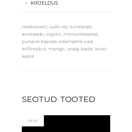
KIRJELDUS
Hiidkrevett, sushi riis, lumekrab,
avokaado, ingveri, merivetikasalat,
punane kapsas, edamame oad,
krõbesibul, mango, unagi kaste, bowl
kaste
SEOTUD TOOTED
NEW