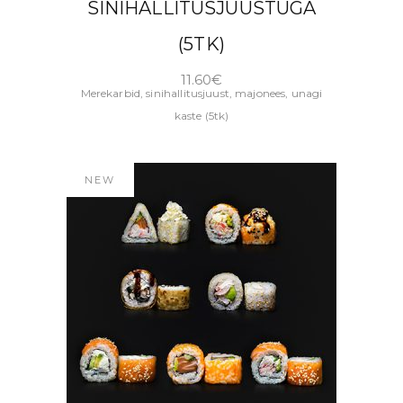
SINIHALLITUSJUUSTUGA
(5TK)
11.60
€
Merekarbid, sinihallitusjuust, majonees, unagi
kaste (5tk)
NEW