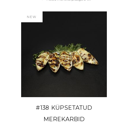
NEW
LISA KORVI
#138 KÜPSETATUD
MEREKARBID