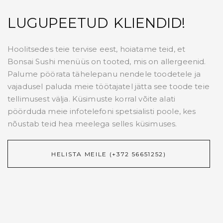
LUGUPEETUD KLIENDID!
Hoolitsedes teie tervise eest, hoiatame teid, et
Bonsai Sushi menüüs on tooted, mis on allergeenid.
Palume pöörata tähelepanu nendele toodetele ja
vajadusel paluda meie töötajatel jätta see toode teie
tellimusest välja. Küsimuste korral võite alati
pöörduda meie infotelefoni spetsialisti poole, kes
nõustab teid hea meelega selles küsimuses.
HELISTA MEILE (+372 56651252)