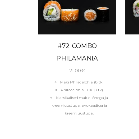
LISA KORVI
#72 COMBO
PHILAMANIA
21.00
€
Maki Philadelphia (8 tk)
Philadelphia LUX (8 tk)
Klassikalised makid lõhega ja
kreemjuustuga, avokaadiga ja
kreemjuustuga.