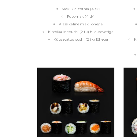
Maki California (4 tk)
Futomak (4 tk)
Klassikaline maki lõhega
Klassikaline sushi (2 tk) hiidkrevetiga
Küpsetatud sushi (2 tk) lõhega
K