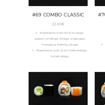
LISA KORVI
#69 COMBO CLASSIC
#7
22.00
€
Klassikaline maki (6 tk) kurgiga,
jaapani omletiga, lõhega, angerjaga,
masago ja kreemjuustuga
Klassikaline sushi (2 tk) hiidkrevetiga,
lumekrabiga.