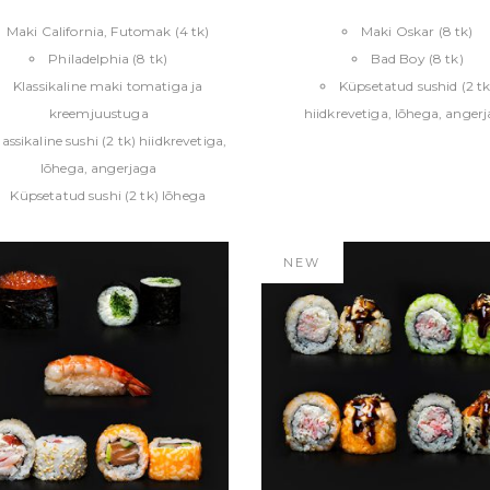
Maki California, Futomak (4 tk)
Maki Oskar (8 tk)
Philadelphia (8 tk)
Bad Boy (8 tk)
Klassikaline maki tomatiga ja
Küpsetatud sushid (2 tk
kreemjuustuga
hiidkrevetiga, lõhega, anger
lassikaline sushi (2 tk) hiidkrevetiga,
lõhega, angerjaga
Küpsetatud sushi (2 tk) lõhega
NEW