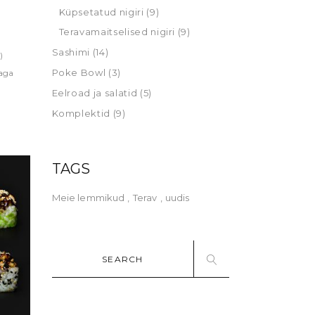
Küpsetatud nigiri
(9)
Teravamaitselised nigiri
(9)
Sashimi
(14)
)
Poke Bowl
(3)
jaga
Eelroad ja salatid
(5)
Komplektid
(9)
TAGS
Meie lemmikud
Terav
uudis
Search
for: