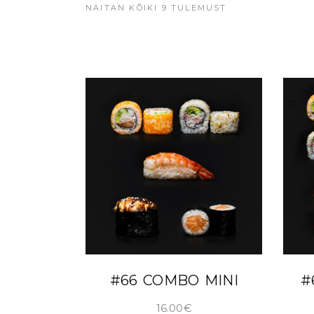
NÄITAN KÕIKI 9 TULEMUST
LISA KORVI
#66 COMBO MINI
#
16.00
€