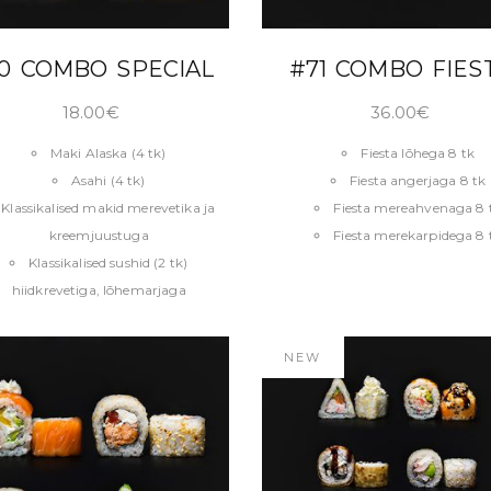
LISA KORVI
LISA KORVI
0 COMBO SPECIAL
#71 COMBO FIES
18.00
€
36.00
€
Maki Alaska (4 tk)
Fiesta lõhega 8 tk
Asahi (4 tk)
Fiesta angerjaga 8 tk
Klassikalised makid merevetika ja
Fiesta mereahvenaga 8 
kreemjuustuga
Fiesta merekarpidega 8 
Klassikalised sushid (2 tk)
hiidkrevetiga, lõhemarjaga
NEW