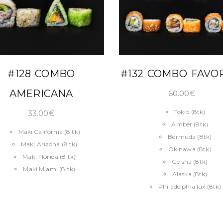
LISA KORVI
LISA KORVI
#128 COMBO
#132 COMBO FAVO
AMERICANA
60.00
€
Tokio (8tk)
33.00
€
Amber (8tk)
Maki California (8 tk)
Bermuda (8tk)
Maki Arizona (8 tk)
Okinawa (8tk)
Maki Florida (8 tk)
Geisha (8tk)
Maki Miami (8 tk)
Alaska (8tk)
Philadelphia lux (8tk)