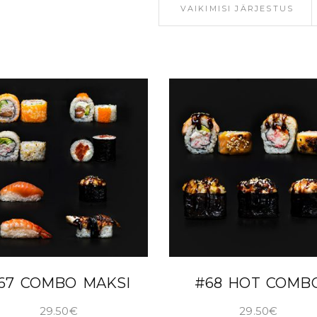
VAIKIMISI JÄRJESTUS
LISA KORVI
LISA KORVI
67 COMBO MAKSI
#68 HOT COMB
29.50
€
29.50
€