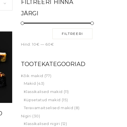
FILTREERI HINNA
JÄRGI
FILTREERI
Hind:
10€
—
60€
TOOTEKATEGOORIAD
Kõik makid
(77)
Makid
(43)
Klassikalised makid
(11)
Küpsetatud makid
(15)
Teravamaitselised makid
(8)
O
Nigiri
(30)
Klassikalised nigiri
(12)