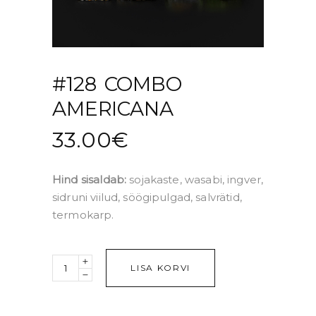
#128 COMBO
AMERICANA
33.00
€
Hind sisaldab:
sojakaste, wasabi, ingver,
sidruni viilud, söögipulgad, salvrätid,
termokarp.
Quantity
LISA KORVI