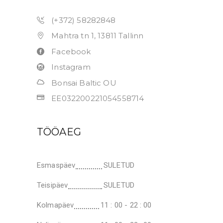
(+372) 58282848
Mahtra tn 1, 13811 Tallinn
Facebook
Instagram
Bonsai Baltic OU
EE032200221054558714
TÖÖAEG
Esmaspäev
SULETUD
Teisipäev
SULETUD
Kolmapäev
11 : 00 - 22 : 00