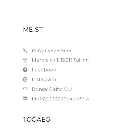
MEIST
(+372) 58282848
Mahtra tn 1, 13811 Tallinn
Facebook
Instagram
Bonsai Baltic OU
EE032200221054558714
TÖÖAEG