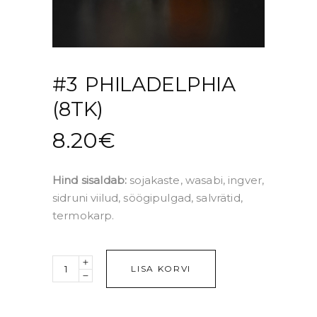
#3 PHILADELPHIA
(8TK)
8.20
€
Hind sisaldab:
sojakaste, wasabi, ingver,
sidruni viilud, söögipulgad, salvrätid,
termokarp.
Quantity
LISA KORVI