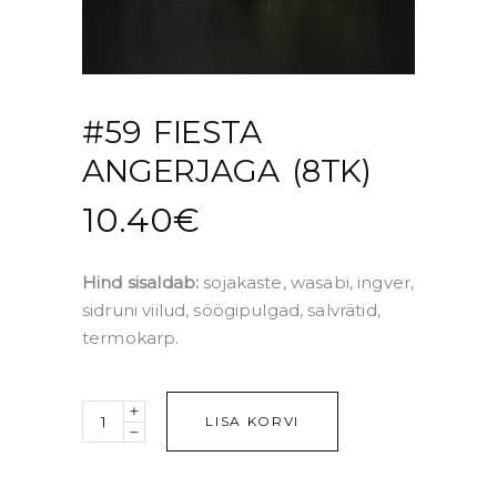
#59 FIESTA
ANGERJAGA (8TK)
10.40
€
Hind sisaldab:
sojakaste, wasabi, ingver,
sidruni viilud, söögipulgad, salvrätid,
termokarp.
Quantity
LISA KORVI