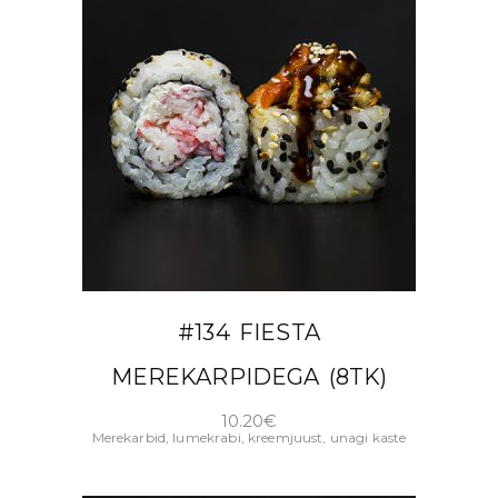
LISA KORVI
#134 FIESTA
MEREKARPIDEGA (8TK)
10.20
€
Merekarbid, lumekrabi, kreemjuust, unagi kaste