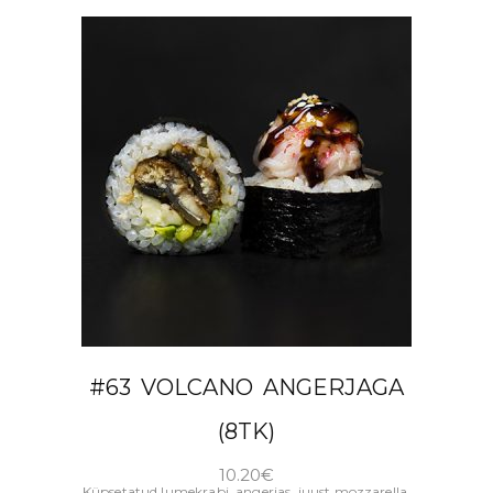
LISA KORVI
#63 VOLCANO ANGERJAGA
(8TK)
10.20
€
Küpsetatud lumekrabi, angerjas, juust mozzarella,