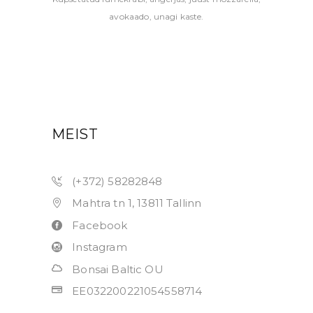
avokaado, unagi kaste.
MEIST
(+372) 58282848
Mahtra tn 1, 13811 Tallinn
Facebook
Instagram
Bonsai Baltic OU
EE032200221054558714