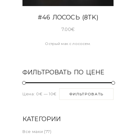
В КОРЗИНУ
#46 ЛОСОСЬ (8TK)
7.00
€
Острый мак с лососем.
ФИЛЬТРОВАТЬ ПО ЦЕНЕ
Цена:
0€
—
10€
ФИЛЬТРОВАТЬ
КАТЕГОРИИ
Все маки
(77)