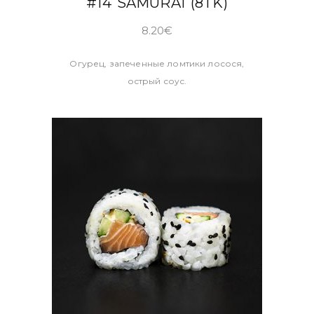
#14 SAMURAI (8TK)
8.20
€
Огурец, запеченные ломтики лосося,
острый соус.