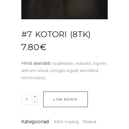
#7 KOTORI (8TK)
7.80
€
Hind sisaldab:
sojakaste, wasabi, ingver,
sidruni viilud, söögipulgad, salvrätid,
termokarp.
Quantity
LISA KORVI
Kategooriad:
Kõik makid
,
Makid