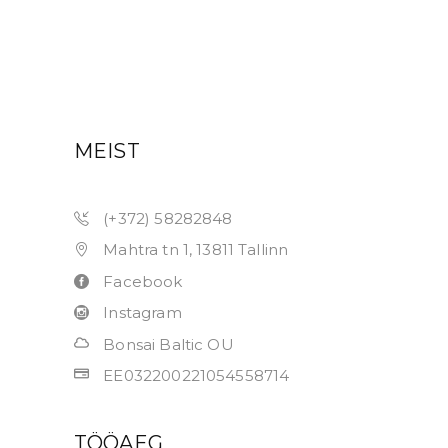
MEIST
(+372) 58282848
Mahtra tn 1, 13811 Tallinn
Facebook
Instagram
Bonsai Baltic OU
EE032200221054558714
TÖÖAEG