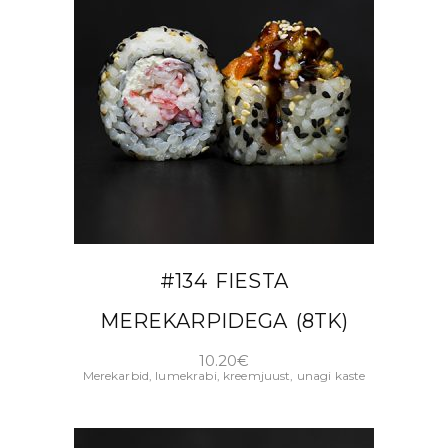
LISA KORVI
#134 FIESTA
MEREKARPIDEGA (8TK)
10.20
€
Merekarbid, lumekrabi, kreemjuust, unagi kaste