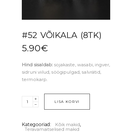
#52 VÕIKALA (8TK)
5.90
€
Hind sisaldab:
sojakaste, wasabi, ingver,
sidruni viilud, söögipulgad, salvrätid,
termokarp.
Quantity
LISA KORVI
Kategooriad:
Kõik makid
,
Teravamaitselised makid