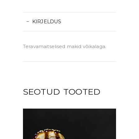
KIRJELDUS
Teravamaitselised makid võikalaga.
SEOTUD TOOTED