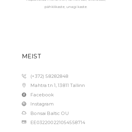
pähklikaste, unagi kaste.
MEIST
(+372) 58282848
Mahtra tn 1, 13811 Tallinn
Facebook
Instagram
Bonsai Baltic OU
EE032200221054558714