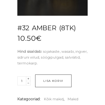
#32 AMBER (8TK)
10.50
€
Hind sisaldab:
sojakaste, wasabi, ingver,
sidruni viilud, söögipulgad, salvrätid,
termokarp.
Quantity
LISA KORVI
Kategooriad:
Kõik makid
,
Makid