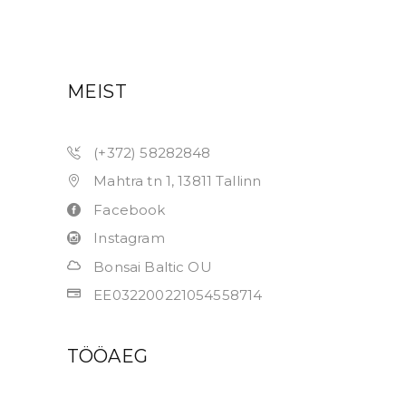
MEIST
(+372) 58282848
Mahtra tn 1, 13811 Tallinn
Facebook
Instagram
Bonsai Baltic OU
EE032200221054558714
TÖÖAEG