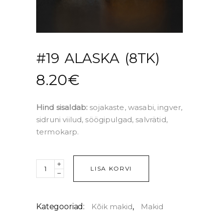
#19 ALASKA (8TK)
8.20
€
Hind sisaldab:
sojakaste, wasabi, ingver,
sidruni viilud, söögipulgad, salvrätid,
termokarp.
Quantity
LISA KORVI
Kategooriad:
Kõik makid
,
Makid