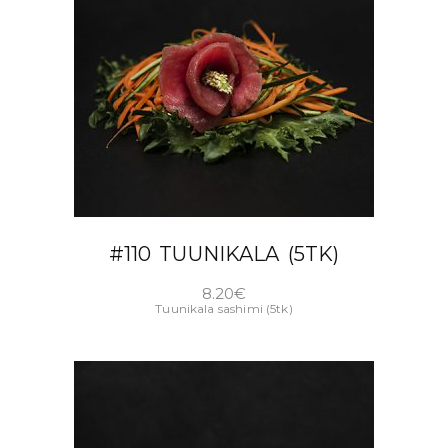
LISA KORVI
#110 TUUNIKALA (5TK)
8.20
€
Tuunikala sashimi (5tk)