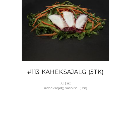
LISA KORVI
#113 KAHEKSAJALG (5TK)
7.10
€
Kaheksajalg sashimi (5tk)