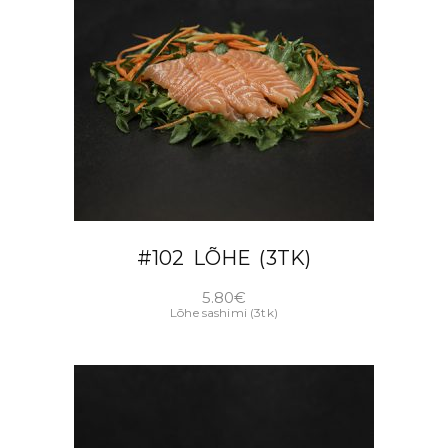
LISA KORVI
#102 LÕHE (3TK)
5.80
€
Lõhe sashimi (3tk)