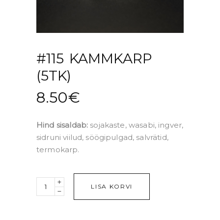
#115 KAMMKARP
(5TK)
8.50
€
Hind sisaldab:
sojakaste, wasabi, ingver,
sidruni viilud, söögipulgad, salvrätid,
termokarp.
Quantity
LISA KORVI