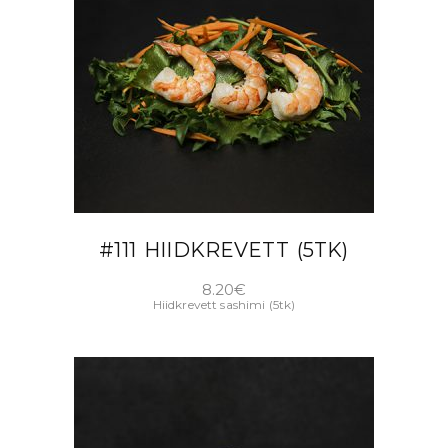
LISA KORVI
#111 HIIDKREVETT (5TK)
8.20
€
Hiidkrevett sashimi (5tk)