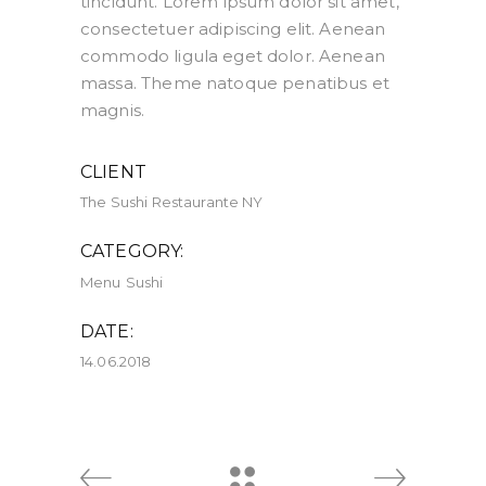
tincidunt. Lorem ipsum dolor sit amet,
consectetuer adipiscing elit. Aenean
commodo ligula eget dolor. Aenean
massa. Theme natoque penatibus et
magnis.
CLIENT
The Sushi Restaurante NY
CATEGORY:
Menu
Sushi
DATE:
14.06.2018