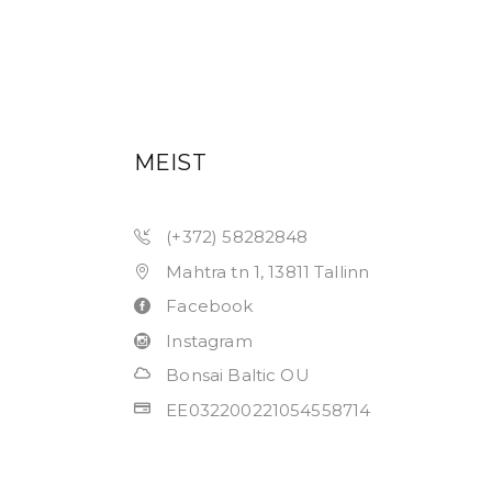
MEIST
(+372) 58282848
Mahtra tn 1, 13811 Tallinn
Facebook
Instagram
Bonsai Baltic OU
EE032200221054558714