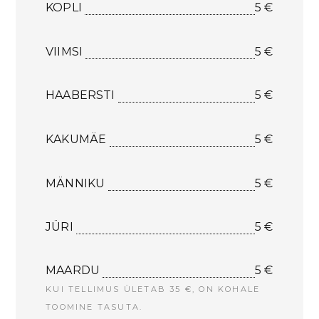
KOPLI
5 €
VIIMSI
5 €
HAABERSTI
5 €
KAKUMÄE
5 €
MÄNNIKU
5 €
JÜRI
5 €
MAARDU
5 €
KUI TELLIMUS ÜLETAB 35 €, ON KOHALE
TOOMINE TASUTA.