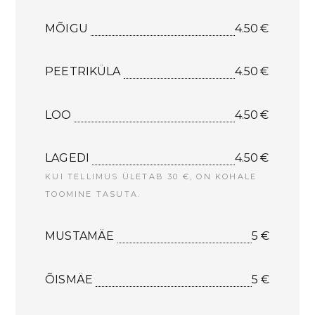
MÕIGU
4.50 €
PEETRIKÜLA
4.50 €
LOO
4.50 €
LAGEDI
4.50 €
KUI TELLIMUS ÜLETAB 30 €, ON KOHALE
TOOMINE TASUTA.
MUSTAMÄE
5 €
ÕISMÄE
5 €