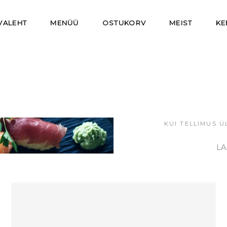
VALEHT
MENÜÜ
OSTUKORV
MEIST
KE
KUI TELLIMUS Ü
LASN