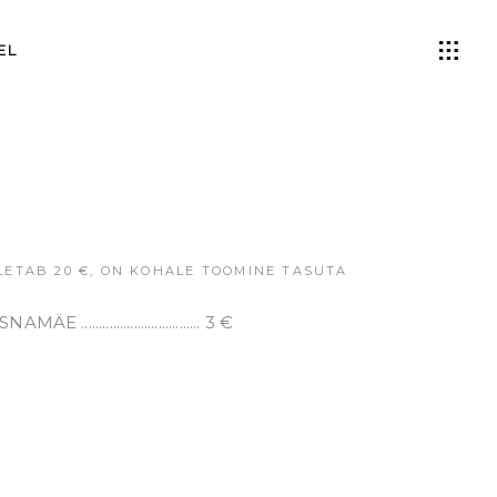
EL
LETAB 20 €, ON KOHALE TOOMINE TASUTA
AMÄE .................................. 3 €