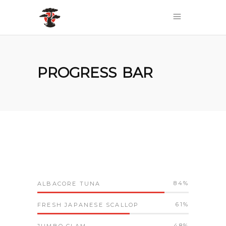
PROGRESS BAR
84
ALBACORE TUNA
61
FRESH JAPANESE SCALLOP
48