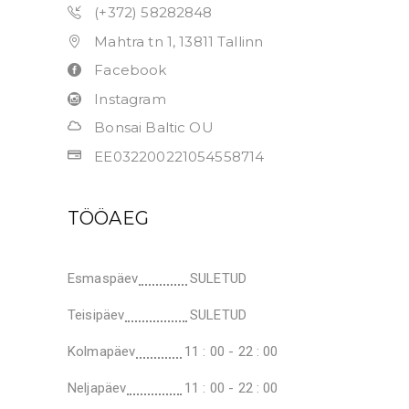
(+372) 58282848
Mahtra tn 1, 13811 Tallinn
Facebook
Instagram
Bonsai Baltic OU
EE032200221054558714
TÖÖAEG
Esmaspäev
SULETUD
Teisipäev
SULETUD
Kolmapäev
11 : 00 - 22 : 00
Neljapäev
11 : 00 - 22 : 00