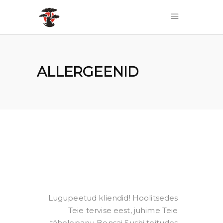
ALLERGEENID
Lugupeetud kliendid! Hoolitsedes
Teie tervise eest, juhime Teie
tähelepanu Bonsai Sushi toitudes