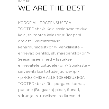
RAMEN
WE ARE THE BEST
KÕRGE ALLERGEENSUSEGA
TOOTED<br /> Kala sisaldavad toidud -
kala, sh. toores kala<br /> Jaapani
omlett – valmistatakse
kanamunadest<br /> Pähklikaste –
erinevad pähklid, sh. maapähklid<br />
Seesamiseemned – lisatakse
erinevatele toitudele<br /> Sojakaste –
serveeritakse toitude juurde</p>
<p>KESKMISE ALLERGEENSUSEGA
TOOTED<br /> Riis, porgand, tomat,
punane (Bulgaaria) pipar, õunad,
sidrun ja tsitruselised, hiidkrevetid