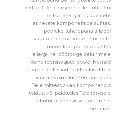
leiduvatele allergeenidele. Juhul kui
Teil on allergiat toiduainete
erinevate komponentide suhtes,
pöörake tähelepanu allpool
väljatoodud toitudele – kui olete
mõne komponendi suhtes
allergiline, pöörduge palun meie
klienditeenindajate poole. Nemad
saavad Teilt saadud info alusel Teid
aidata – võimalusel eemaldades
Teile mittesobivad komponendid
toidust või pakkudes Teie tervisele
ohutut alternatiivset toitu meie
menüüst.