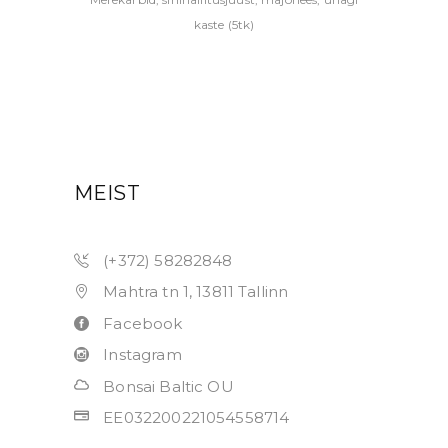
kaste (5tk)
MEIST
(+372) 58282848
Mahtra tn 1, 13811 Tallinn
Facebook
Instagram
Bonsai Baltic OU
EE032200221054558714