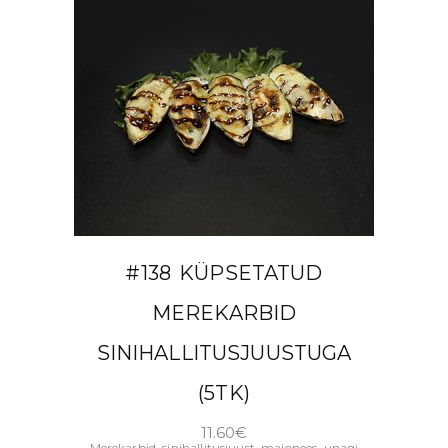
LISA KORVI
#138 KÜPSETATUD
MEREKARBID
SINIHALLITUSJUUSTUGA
(5TK)
11.60
€
Merekarbid, sinihallitusjuust, majonees, unagi