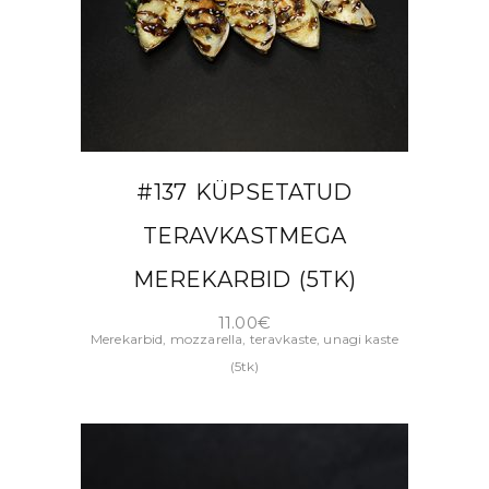
LISA KORVI
#137 KÜPSETATUD
TERAVKASTMEGA
MEREKARBID (5TK)
11.00
€
Merekarbid, mozzarella, teravkaste, unagi kaste
(5tk)