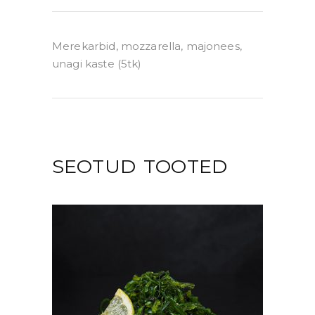
Merekarbid, mozzarella, majonees,
unagi kaste (5tk)
SEOTUD TOOTED