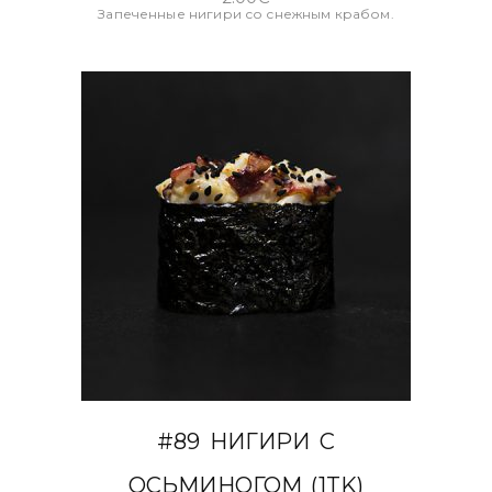
Запеченные нигири со снежным крабом.
В КОРЗИНУ
#89 НИГИРИ С
ОСЬМИНОГОМ (1TK)