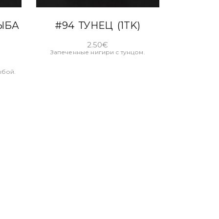
В КОРЗИНУ
ЫБА
#94 ТУНЕЦ (1TK)
2.50
€
Запеченные нигири с тунцом.
ыбой.