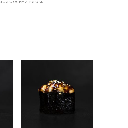
ири с осьминогом.