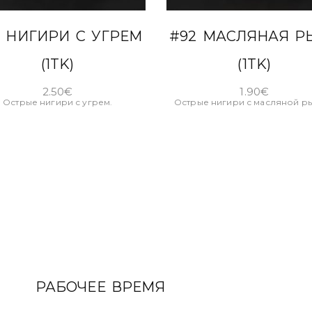
В КОРЗИНУ
В КОРЗИНУ
8 НИГИРИ С УГРЕМ
#92 МАСЛЯНАЯ Р
(1TK)
(1TK)
2.50
€
1.90
€
Острые нигири с угрем.
Острые нигири с масляной р
РАБОЧЕЕ ВРЕМЯ