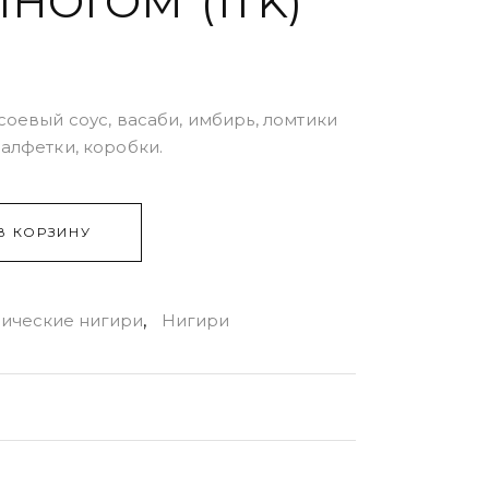
НОГОМ (1TK)
соевый соус, васаби, имбирь, ломтики
салфетки, коробки.
В КОРЗИНУ
сические нигири
,
Нигири