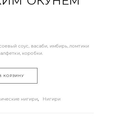
КИМ ОКУНЕМ
соевый соус, васаби, имбирь, ломтики
салфетки, коробки.
В КОРЗИНУ
сические нигири
,
Нигири