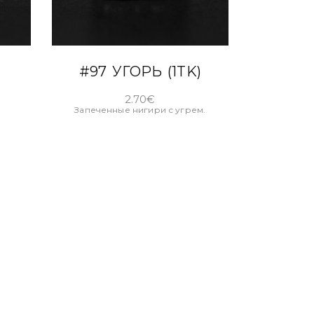
В КОРЗИНУ
#97 УГОРЬ (1TK)
2.70
€
Запеченные нигири с угрем.