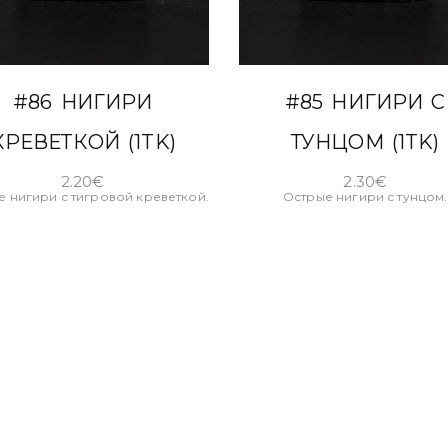
В КОРЗИНУ
В КОРЗИНУ
#86 НИГИРИ
#85 НИГИРИ С
КРЕВЕТКОЙ (1TK)
ТУНЦОМ (1TK)
2.20
€
2.30
€
 нигири с тигровой креветкой.
Острые нигири с тунцом.