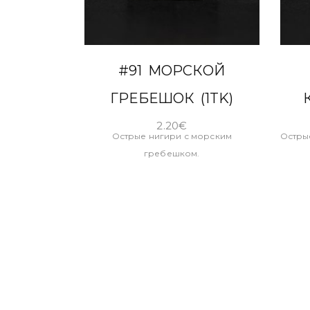
В КОРЗИНУ
#91 МОРСКОЙ
ГРЕБЕШОК (1TK)
2.20
€
Острые нигири с морским
Острые
гребешком.