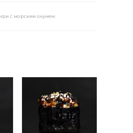
ири с морским окунем.