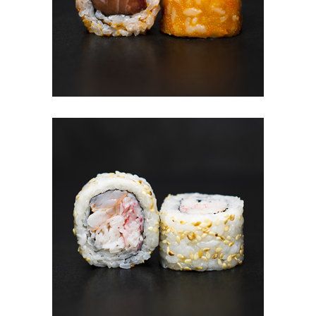
#5 AKARI (8TK)
7.80
€
В КОРЗИНУ
#6 МАК С КРАБОМ И
КРЕВЕТКОЙ (8TK)
6.90
€