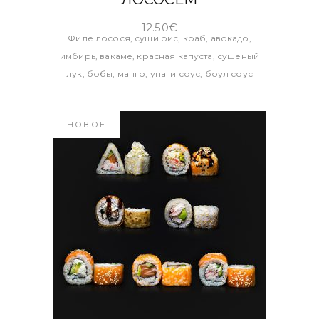
12.50
€
Филе лосося, суши рис, краб, авокадо,
имбирь, вакаме, красная капуста, сушеный
лук, бобы, манго, унаги соус, боул соус
НОВОЕ