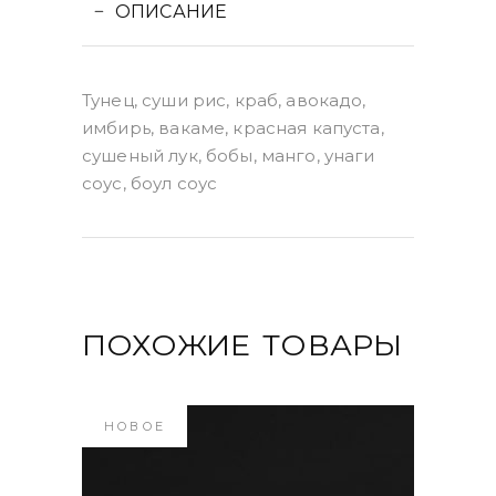
ОПИСАНИЕ
Тунец, суши рис, краб, авокадо,
имбирь, вакаме, красная капуста,
сушеный лук, бобы, манго, унаги
соус, боул соус
ПОХОЖИЕ ТОВАРЫ
НОВОЕ