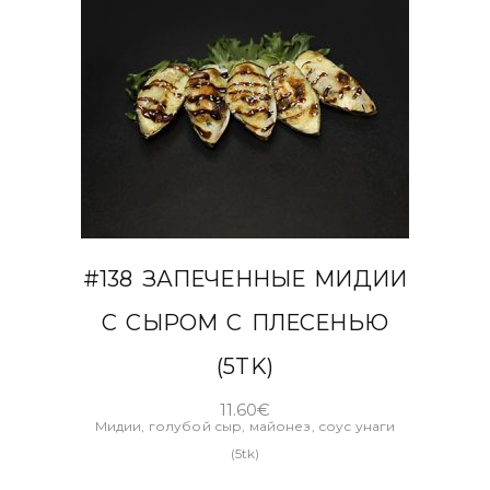
В КОРЗИНУ
#138 ЗАПЕЧЕННЫЕ МИДИИ
С СЫРОМ С ПЛЕСЕНЬЮ
(5TK)
11.60
€
Мидии, голубой сыр, майонез, соус унаги
(5tk)