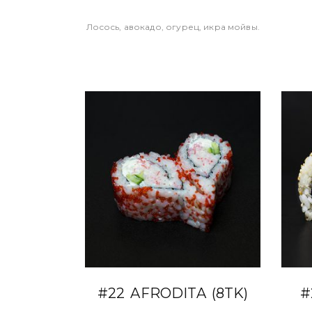
Лосось, авокадо, огурец, икра мойвы.
В КОРЗИНУ
#22 AFRODITA (8TK)
#