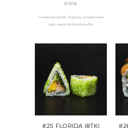
8.80
€
Снежный краб, огурец, сливочный
сыр, икра летучей рыбы.
В КОРЗИНУ
#25 FLORIDA (8TK)
#2