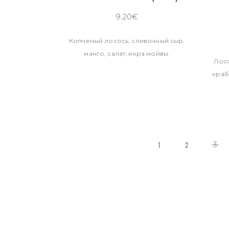
9.20
€
Копченый лосось, сливочный сыр,
манго, салат, икра мойвы.
Лосо
краб
3
1
2