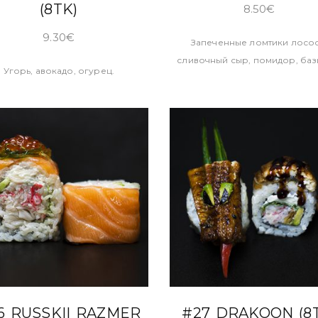
(8TK)
8.50
€
9.30
€
Запеченные ломтики лосос
сливочный сыр, помидор, баз
Угорь, авокадо, огурец.
В КОРЗИНУ
В КОРЗИНУ
6 RUSSKII RAZMER
#27 DRAKOON (8