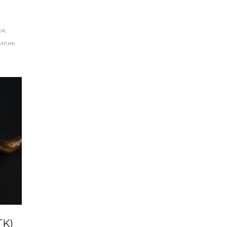
я,
илик.
TK)