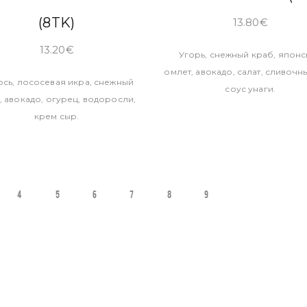
(8TK)
13.80
€
13.20
€
Угорь, снежный краб, япон
омлет, авокадо, салат, сливочн
сь, лососевая икра, снежный
соус унаги.
, авокадо, огурец, водоросли,
крем сыр.
4
5
6
7
8
9