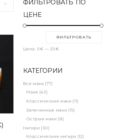
ФИЛЬТРОВАТЬ ПО
ЦЕНЕ
ФИЛЬТРОВАТЬ
Цена:
0€
—
20€
КАТЕГОРИИ
Все маки
(77)
Маки
(43)
Классические маки
(11)
Запеченные маки
(15)
Острые маки
(8)
)
Нигири
(30)
Классические нигири
(12)