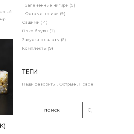
Запеченные нигири
(9)
нежный
Острые нигири
(9)
сыр.
Сашими
(14)
Поке боулы
(3)
Закуски и салаты
(5)
Комплекты
(9)
ТЕГИ
Наши фавориты
Острые
Новое
Поиск:
K)