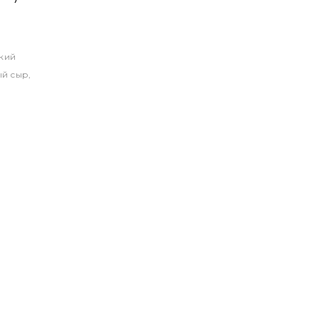
ский
ый сыр,