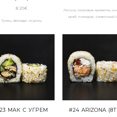
8.20
€
Лосось, тигровые креветки, с
краб, помидор, сливочный 
Тунец, авокадо, огурец.
В КОРЗИНУ
В КОРЗИНУ
23 МАК С УГРЕМ
#24 ARIZONA (8T