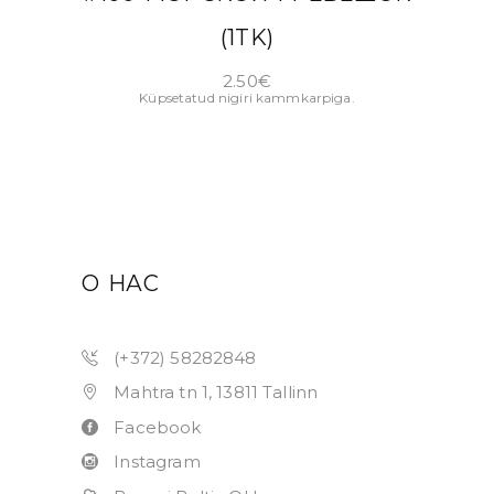
(1TK)
2.50
€
Küpsetatud nigiri kammkarpiga.
О НАС
(+372) 58282848
Mahtra tn 1, 13811 Tallinn
Facebook
Instagram