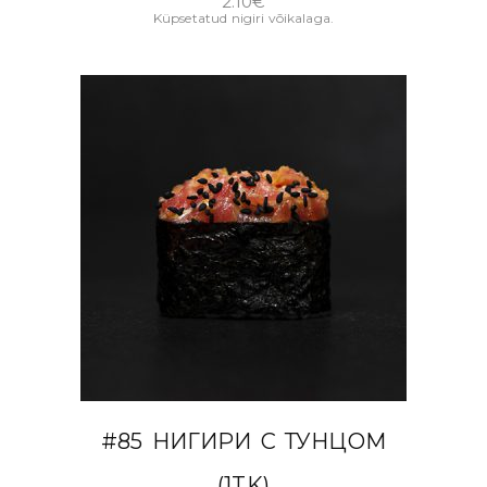
2.10
€
Küpsetatud nigiri võikalaga.
В КОРЗИНУ
#85 НИГИРИ С ТУНЦОМ
(1TK)