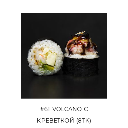
В КОРЗИНУ
#61 VOLCANO С
КРЕВЕТКОЙ (8TK)