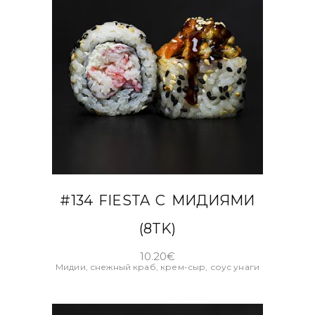
В КОРЗИНУ
#134 FIESTA С МИДИЯМИ
(8TK)
10.20
€
Мидии, снежный краб, крем-сыр, соус унаги